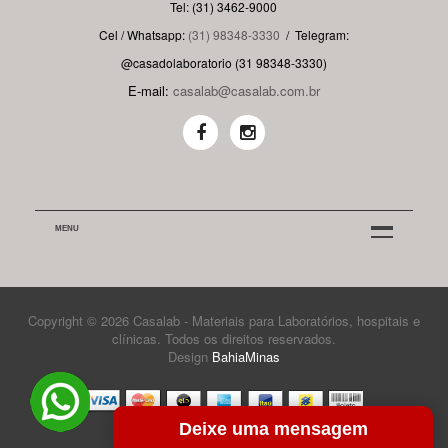
Tel: (31) 3462-9000
Cel / Whatsapp:
(31) 98348-3330
/
Telegram:
@casadolaboratorio (31 98348-3330)
E-mail:
casalab@casalab.com.br
MENU
Copyright © 2026 Casalab - Materiais para Laboratórios, hospitais e
clínicas. Todos os direitos reservados.
Design
BahiaMinas
Deixe uma mensagem