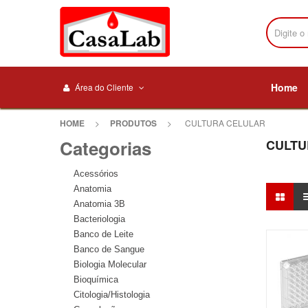
Home
Área do Cliente
HOME
>
PRODUTOS
>
CULTURA CELULAR
Categorias
CULTU
Acessórios
Anatomia
Anatomia 3B
Bacteriologia
Banco de Leite
Banco de Sangue
Biologia Molecular
Bioquímica
Citologia/Histologia