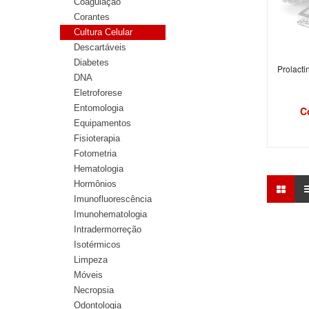
Coagulação
Corantes
Cultura Celular
Descartáveis
Diabetes
Prolacti
DNA
Eletroforese
Entomologia
C
Equipamentos
Fisioterapia
Fotometria
Hematologia
Hormônios
Imunofluorescência
Imunohematologia
Intradermorreção
Isotérmicos
Limpeza
Móveis
Necropsia
Odontologia