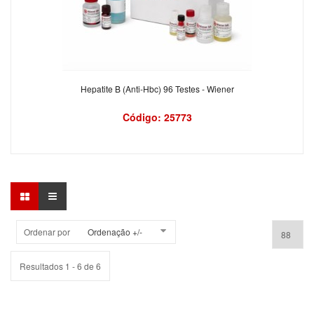
Hepatite B (Anti-Hbc) 96 Testes - Wiener
Código: 25773
Ordenar por
Ordenação +/-
Resultados 1 - 6 de 6